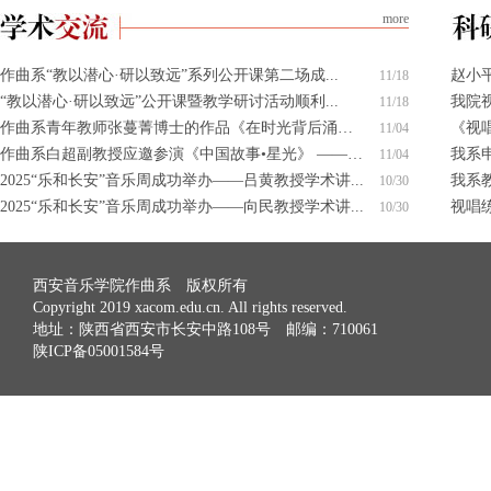
more
作曲系“教以潜心·研以致远”系列公开课第二场成...
赵小
11/18
“教以潜心·研以致远”公开课暨教学研讨活动顺利...
我院
11/18
作曲系青年教师张蔓菁博士的作品《在时光背后涌动...
《视唱
11/04
作曲系白超副教授应邀参演《中国故事•星光》 —— ...
我系申
11/04
2025“乐和长安”音乐周成功举办——吕黄教授学术讲...
我系教
10/30
2025“乐和长安”音乐周成功举办——向民教授学术讲...
视唱
10/30
西安音乐学院作曲系 版权所有
Copyright 2019 xacom.edu.cn. All rights reserved.
地址：陕西省西安市长安中路108号 邮编：710061
陕ICP备05001584号