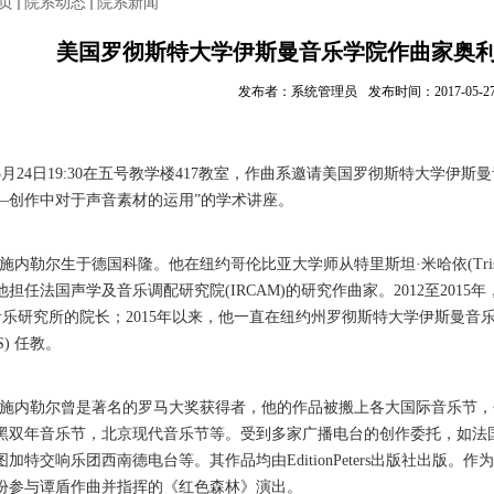
页
院系动态
院系新闻
美国罗彻斯特大学伊斯曼音乐学院作曲家奥利
发布者：系统管理员
发布时间：2017-05-2
5
月
24
日
19:30
在五号教学楼
417
教室，作曲系邀请美国罗彻斯特大学伊斯曼
—
创作中对于声音素材的运用”的学术讲座。
内勒尔生于德国科隆。他在纽约哥伦比亚大学师从特里斯坦·米哈依
(Tri
他担任法国声学及音乐调配研究院
(IRCAM)
的研究作曲家。
2012
至
2015
年
音乐研究所的院长；
2015
年以来，他一直在纽约州罗彻斯特大学伊斯曼音
S)
任教。
内勒尔曾是著名的罗马大奖获得者，他的作品被搬上各大国际音乐节，
黑双年音乐节，北京现代音乐节等。受到多家广播电台的创作委托，如法
图加特交响乐团西南德电台等。其作品均由
EditionPeters
出版社出版。作为
份参与谭盾作曲并指挥的《红色森林》演出。