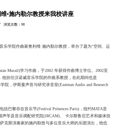
维•施内勒尔教授来我校讲座
7
浏览次数：
98
音乐学院作曲家奥利维·施内勒尔教授，举办了题为“空间、运
stan Murail)
学习作曲，于
2002
年获得作曲博士学位。
2002
至
，他担任汉诺威音乐学院的作曲系教授，在此期间也是
乐学院，伊斯曼声音与研究录音室
(Eastman Audio and Research
包括巴黎存在音乐节
(Festival Pr
é
sences Paris)
，纽约
MATA
音
国声学及音乐调配研究院
(IRCAM)
、 卡尔斯鲁厄艺术和媒体技
萨克斯演奏家的施内勒曾与多位音乐大师的乐团演出，他也