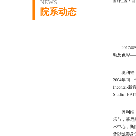
首
NEWS
当前位置：
院系动态
2017
年
动及色彩
—
奥利维·施
2004
年间，
Incontri-
新
Studio- EAT
奥利维·施
乐节，慕尼
术中心，斯
曾以独奏身